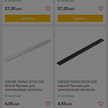
В наличии
В наличии
FLUM
FLUM
27,20
27,20
руб.
руб.
Купить
Купить
135108 SHINO NT20 026
135109 SHINO NT20 026
белый Крышка для
черный Крышка для
шинопровода артикулы
шинопровода артикулы
135090, 135092 IP20 FLUM
135091, 135093 IP20 FLUM
В наличии
В наличии
4,55
4,55
руб.
руб.