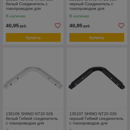
белый Соединитель с
черный Соединитель с
токопроводом для
токопроводом для
шинопровода "L" IP20 48V
шинопровода "L" IP20 48V
В наличии
В наличии
FLUM
FLUM
40,95
40,95
руб.
руб.
Купить
Купить
135106 SHINO NT20 026
135107 SHINO NT20 026
белый Гибкий соединитель
черный Гибкий соединитель
с токопроводом для
с токопроводом для
шинопровода IP20 48V
шинопровода IP20 48V