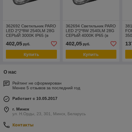
362692 Светильник PARO
362694 Светильник PARO
381
LED 2*2*8W 2540LM 28G
LED 2*2*8W 2540LM 28G
FO
СЕРЫЙ 3000K IP65 (в
СЕРЫЙ 4000K IP65 (в
35
комплекте)
комплекте)
400
402,05
402,05
13
руб.
руб.
Купить
Купить
О нас
Рейтинг не сформирован
Менее 5 отзывов за последний год
Работает с 10.05.2017
г. Минск
ул. Н.Орды, 23, 301, Минск, Беларусь
Контакты