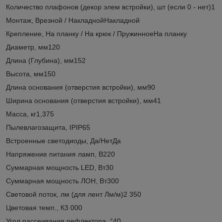
Количество плафонов (декор элем встройки), шт (если 0 - нет)1
Монтаж, Врезной / НакладнойНакладной
Крепление, На планку / На крюк / ПружинноеНа планку
Диаметр, мм120
Длина (Глубина), мм152
Высота, мм150
Длина основания (отверстия встройки), мм90
Ширина основания (отверстия встройки), мм41
Масса, кг1,375
Пылевлагозащита, IPIP65
Встроенные светодиоды, Да/НетДа
Напряжение питания ламп, В220
Суммарная мощность LED, Вт30
Суммарная мощность ЛОН, Вт300
Световой поток, лм (для лент Лм/м)2 350
Цветовая темп., К3 000
Угол рассеивания рефлектора, °40