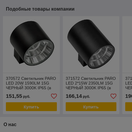
Подобные товары компании
370572 Светильник PARO
371572 Светильник PARO
37
LED 20W 1590LM 15G
LED 2*15W 2350LM 15G
LE
ЧЕРНЫЙ 3000K IP65 (в
ЧЕРНЫЙ 3000K IP65 (в
ЧЕ
комплекте)
комплекте)
ком
151,55
166,14
19
руб.
руб.
Купить
Купить
О нас