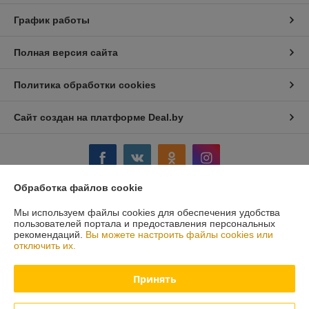
График работы
Полная версия сайта
Политика обработки cookies
Сайт создан на платформе Deal.by
Обработка файлов cookie
Информация для покупателя
Мы используем файлы cookies для обеспечения удобства
пользователей портала и предоставления персональных
Юридическое лицо:
Стромикс-М, ЧПТУП
рекомендаций.
Вы можете настроить файлы cookies или
г.Минск, ул. Н.Орды, 23,311
отключить их.
Регистрационный номер ЕГР: 191515547
Принять
УНП: 191515547
Регистрационный орган: Мингорисполком