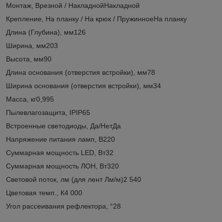
Монтаж, Врезной / НакладнойНакладной
Крепление, На планку / На крюк / ПружинноеНа планку
Длина (Глубина), мм126
Ширина, мм203
Высота, мм90
Длина основания (отверстия встройки), мм78
Ширина основания (отверстия встройки), мм34
Масса, кг0,995
Пылевлагозащита, IPIP65
Встроенные светодиоды, Да/НетДа
Напряжение питания ламп, В220
Суммарная мощность LED, Вт32
Суммарная мощность ЛОН, Вт320
Световой поток, лм (для лент Лм/м)2 540
Цветовая темп., К4 000
Угол рассеивания рефлектора, °28