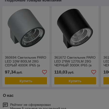
Подобные товары компании
360694 Светильник PARO
361672 Светильник PARO
36
LED 10W 800LM 28G
LED 2*8W 1270LM 28G
LE
СЕРЫЙ 4000K IP65 (в
ЧЕРНЫЙ 3000K IP65 (в
ЧЕ
комплекте)
комплекте)
ком
97,34
110,03
10
руб.
руб.
Купить
Купить
О нас
Рейтинг не сформирован
Менее 5 отзывов за последний год