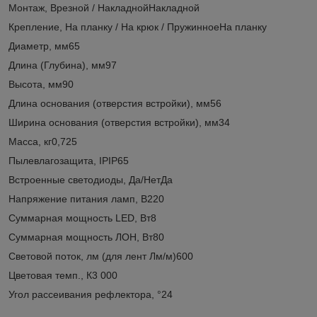
Монтаж, Врезной / НакладнойНакладной
Крепление, На планку / На крюк / ПружинноеНа планку
Диаметр, мм65
Длина (Глубина), мм97
Высота, мм90
Длина основания (отверстия встройки), мм56
Ширина основания (отверстия встройки), мм34
Масса, кг0,725
Пылевлагозащита, IPIP65
Встроенные светодиоды, Да/НетДа
Напряжение питания ламп, В220
Суммарная мощность LED, Вт8
Суммарная мощность ЛОН, Вт80
Световой поток, лм (для лент Лм/м)600
Цветовая темп., К3 000
Угол рассеивания рефлектора, °24