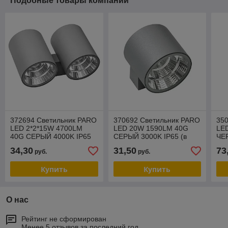
Подобные товары компании
372694 Светильник PARO
370692 Светильник PARO
35
LED 2*2*15W 4700LM
LED 20W 1590LM 40G
LE
40G СЕРЫЙ 4000K IP65
СЕРЫЙ 3000K IP65 (в
ЧЕ
(в комплекте)
комплекте)
ком
34,30
31,50
73
руб.
руб.
Купить
Купить
О нас
Рейтинг не сформирован
Менее 5 отзывов за последний год