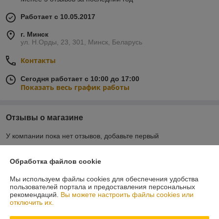
Работает с 10.05.2017
г. Минск
ул. Н.Орды, 23, 301, Минск, Беларусь
Контакты
Сегодня работает с 10:00 до 17:00
Показать весь график работы
Отзывы о магазине
У компании пока нет отзывов, добавьте первый
Обработка файлов cookie
О нас
Мы используем файлы cookies для обеспечения удобства
пользователей портала и предоставления персональных
Контакты
рекомендаций.
Вы можете настроить файлы cookies или
отключить их.
Доставка и оплата