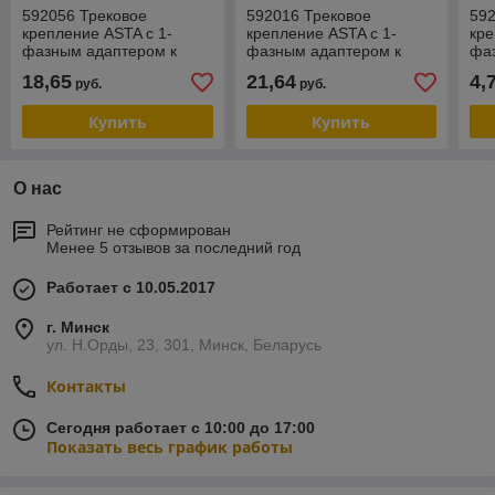
592056 Трековое
592016 Трековое
592
крепление ASTA с 1-
крепление ASTA с 1-
кре
фазным адаптером к
фазным адаптером к
фа
21443х/21448x/21449x
05101xIP65/21444x
051
18,65
21,64
4,
руб.
руб.
БЕЛЫЙ
БЕЛЫЙ
СЕ
Купить
Купить
О нас
Рейтинг не сформирован
Менее 5 отзывов за последний год
Работает с 10.05.2017
г. Минск
ул. Н.Орды, 23, 301, Минск, Беларусь
Контакты
Сегодня работает с 10:00 до 17:00
Показать весь график работы