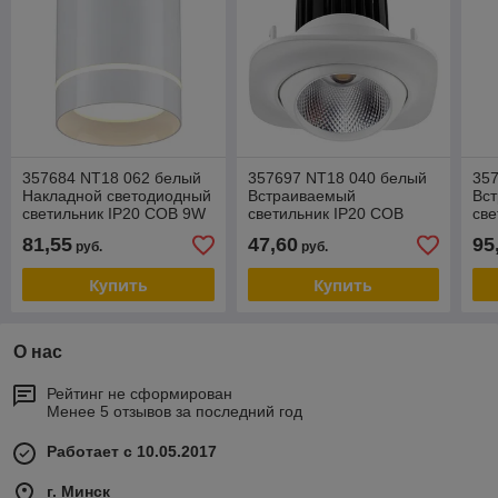
357684 NT18 062 белый
357697 NT18 040 белый
35
Накладной светодиодный
Встраиваемый
Вс
светильник IP20 COB 9W
светильник IP20 COB
све
160-265V ARUM
15W 160-265V DRUM
SE
81,55
47,60
95
руб.
руб.
Купить
Купить
О нас
Рейтинг не сформирован
Менее 5 отзывов за последний год
Работает с 10.05.2017
г. Минск