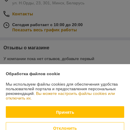
ул. Н.Орды, 23, 301, Минск, Беларусь
Контакты
Сегодня работает с 10:00 до 20:00
Показать весь график работы
Отзывы о магазине
У компании пока нет отзывов, добавьте первый
Обработка файлов cookie
О нас
Мы используем файлы cookies для обеспечения удобства
пользователей портала и предоставления персональных
Контакты
рекомендаций.
Вы можете настроить файлы cookies или
отключить их.
Доставка и оплата
Принять
График работы
Отклонить