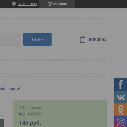
48 отзывов
Корзина
Найти
КОРЗИНА
lade черный
В наличии
Код:
a038828
145
руб.