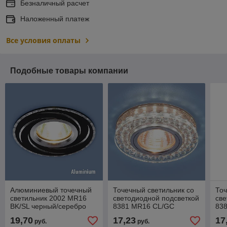
Безналичный расчет
Наложенный платеж
Все условия оплаты
Подобные товары компании
Алюминиевый точечный
Точечный светильник со
Точ
светильник 2002 MR16
светодиодной подсветкой
све
BK/SL черный/серебро
8381 MR16 CL/GC
83
прозрачный/
пр
19,70
17,23
17
руб.
руб.
тонированный