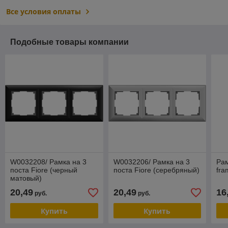
Все условия оплаты
Подобные товары компании
W0032208/ Рамка на 3
W0032206/ Рамка на 3
Рам
поста Fiore (черный
поста Fiore (серебряный)
fra
матовый)
20,49
20,49
16
руб.
руб.
Купить
Купить