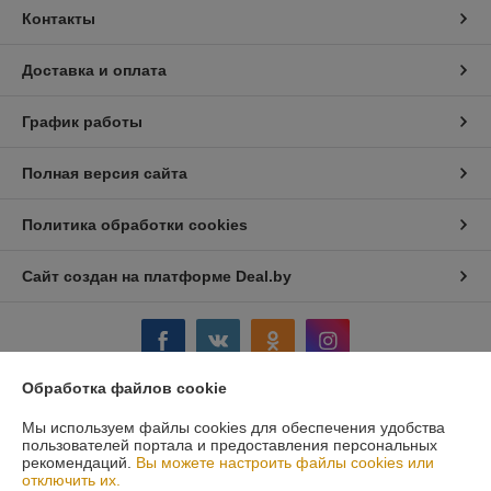
Контакты
Доставка и оплата
График работы
Полная версия сайта
Политика обработки cookies
Сайт создан на платформе Deal.by
Обработка файлов cookie
Информация для покупателя
Мы используем файлы cookies для обеспечения удобства
пользователей портала и предоставления персональных
Юридическое лицо:
Стромикс-М, ЧПТУП
рекомендаций.
Вы можете настроить файлы cookies или
г.Минск, ул. Н.Орды, 23,311
отключить их.