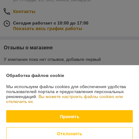
Контакты
Сегодня работает с 10:00 до 17:00
Показать весь график работы
Отзывы о магазине
У компании пока нет отзывов, добавьте первый
Обработка файлов cookie
О нас
Мы используем файлы cookies для обеспечения удобства
пользователей портала и предоставления персональных
Контакты
рекомендаций.
Вы можете настроить файлы cookies или
отключить их.
Доставка и оплата
Принять
График работы
Отклонить
Полная версия сайта