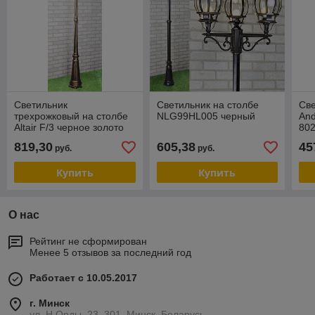
Светильник
Светильник на столбе
Све
трехрожковый на столбе
NLG99HL005 черный
An
Altair F/3 черное золото
802
819,30
605,38
45
руб.
руб.
Купить
Купить
О нас
Рейтинг не сформирован
Менее 5 отзывов за последний год
Работает с 10.05.2017
г. Минск
ул. Н.Орды, 23, 301, Минск, Беларусь