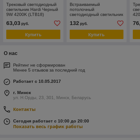
Трековый светодиодный
Встраиваемый
Тр
светильник Hardi Черный
потолочный
све
9W 4200K (LTB18)
светодиодный светильник
420
DLS003 24W 4200K
63,03
132
76
руб.
руб.
Купить
Купить
О нас
Рейтинг не сформирован
Менее 5 отзывов за последний год
Работает с 10.05.2017
г. Минск
ул. Н.Орды, 23, 301, Минск, Беларусь
Контакты
Сегодня работает с 10:00 до 20:00
Показать весь график работы