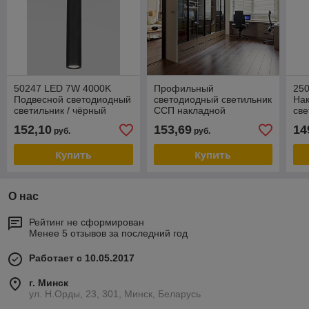
50247 LED 7W 4000K
Профильный
25
Подвесной светодиодный
светодиодный светильник
На
светильник / чёрный
ССП накладной
све
односторонний 20W
152,10
153,69
14
руб.
руб.
1100Lm 103см 4200K
Купить
Купить
О нас
Рейтинг не сформирован
Менее 5 отзывов за последний год
Работает с 10.05.2017
г. Минск
ул. Н.Орды, 23, 301, Минск, Беларусь