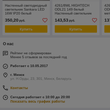
Настенный светодиодный
4261/8WL HIGHTECH
42
светильник Sankara LED
ODL21 149 белый
OD
16W IP20 белый
Настенный светильник
ме
IP20 LED 8W 435Лм
све
350,20
143,53
13
руб.
руб.
3000K BEATA
27
Купить
Купить
О нас
Рейтинг не сформирован
Менее 5 отзывов за последний год
Работает с 10.05.2017
г. Минск
ул. Н.Орды, 23, 301, Минск, Беларусь
Контакты
Сегодня работает с 10:00 до 20:00
Показать весь график работы