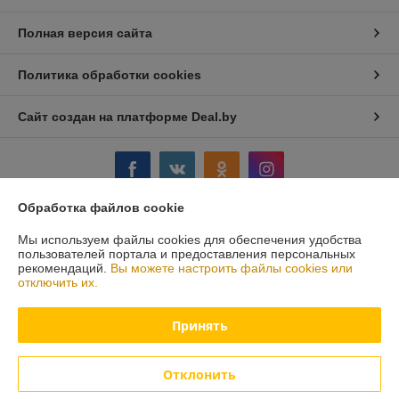
Полная версия сайта
Политика обработки cookies
Сайт создан на платформе Deal.by
Обработка файлов cookie
Информация для покупателя
Мы используем файлы cookies для обеспечения удобства
пользователей портала и предоставления персональных
Юридическое лицо:
Стромикс-М, ЧПТУП
рекомендаций.
Вы можете настроить файлы cookies или
г.Минск, ул. Н.Орды, 23,311
отключить их.
Регистрационный номер ЕГР: 191515547
Принять
УНП: 191515547
Регистрационный орган: Мингорисполком
Отклонить
Дата регистрации компании: 05.03.2012