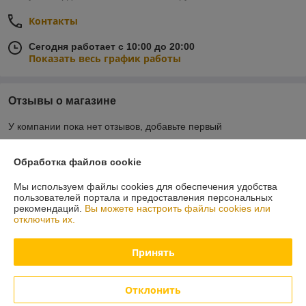
Контакты
Сегодня работает с 10:00 до 20:00
Показать весь график работы
Отзывы о магазине
У компании пока нет отзывов, добавьте первый
Обработка файлов cookie
О нас
Мы используем файлы cookies для обеспечения удобства
пользователей портала и предоставления персональных
Контакты
рекомендаций.
Вы можете настроить файлы cookies или
отключить их.
Доставка и оплата
Принять
График работы
Отклонить
Полная версия сайта