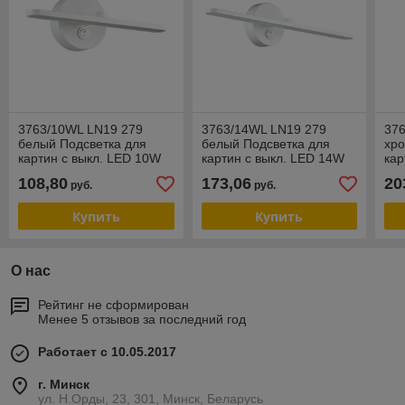
3763/10WL LN19 279
3763/14WL LN19 279
37
белый Подсветка для
белый Подсветка для
хро
картин с выкл. LED 10W
картин с выкл. LED 14W
кар
220V AKARI
220V AKARI
220
108,80
173,06
20
руб.
руб.
Купить
Купить
О нас
Рейтинг не сформирован
Менее 5 отзывов за последний год
Работает с 10.05.2017
г. Минск
ул. Н.Орды, 23, 301, Минск, Беларусь