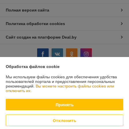
Полная версия сайта
Политика обработки cookies
Сайт создан на платформе Deal.by
Обработка файлов cookie
Информация для покупателя
Мы используем файлы cookies для обеспечения удобства
пользователей портала и предоставления персональных
Юридическое лицо:
Стромикс-М, ЧПТУП
рекомендаций.
Вы можете настроить файлы cookies или
г.Минск, ул. Н.Орды, 23,311
отключить их.
Регистрационный номер ЕГР: 191515547
Принять
УНП: 191515547
Регистрационный орган: Мингорисполком
Отклонить
Дата регистрации компании: 05.03.2012