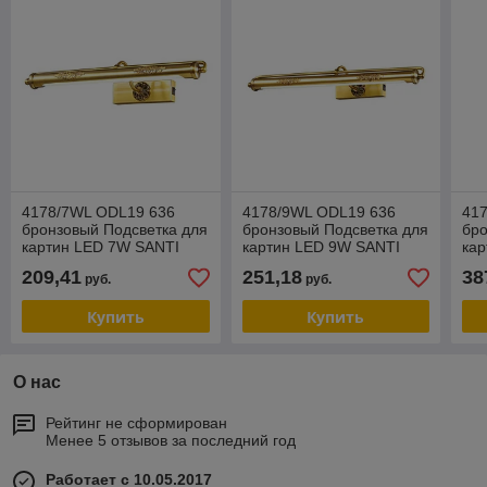
4178/7WL ODL19 636
4178/9WL ODL19 636
41
бронзовый Подсветка для
бронзовый Подсветка для
бро
картин LED 7W SANTI
картин LED 9W SANTI
ка
209,41
251,18
38
руб.
руб.
Купить
Купить
О нас
Рейтинг не сформирован
Менее 5 отзывов за последний год
Работает с 10.05.2017