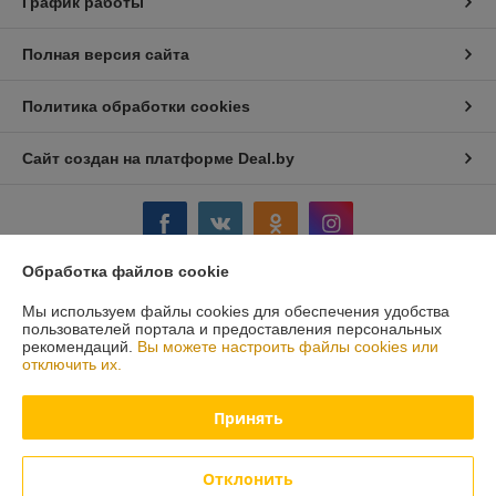
График работы
Полная версия сайта
Политика обработки cookies
Сайт создан на платформе Deal.by
Обработка файлов cookie
Информация для покупателя
Мы используем файлы cookies для обеспечения удобства
пользователей портала и предоставления персональных
Юридическое лицо:
Стромикс-М, ЧПТУП
рекомендаций.
Вы можете настроить файлы cookies или
г.Минск, ул. Н.Орды, 23,311
отключить их.
Регистрационный номер ЕГР: 191515547
Принять
УНП: 191515547
Регистрационный орган: Мингорисполком
Отклонить