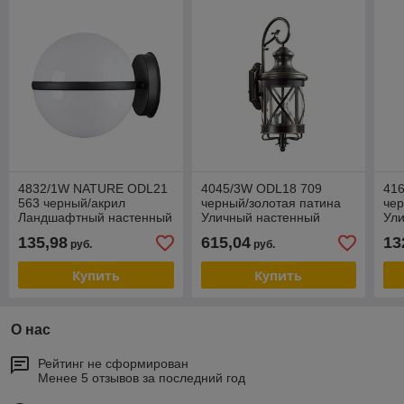
4832/1W NATURE ODL21
4045/3W ODL18 709
41
563 черный/акрил
черный/золотая патина
че
Ландшафтный настенный
Уличный настенный
Ул
светильник E27 1*10W
светильник IP44 E14
све
135,98
615,04
13
руб.
руб.
IP44 LOMEO LOMEO
3*60W 220V SATION
Купить
Купить
О нас
Рейтинг не сформирован
Менее 5 отзывов за последний год