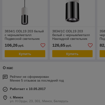
3834/1 ODL19 203 белый
3834/1C ODL19 203
358
с черным/металл
белый с черным/металл
че
Подвесной светильник
Накладной светильник
Под
GU10 1*50W D91хH1200
GU10 1*50W D63хH180
GU
106,26
126,65
82
руб.
руб.
DUETTA
DUETTA
DU
Купить
Купить
О нас
Рейтинг не сформирован
Менее 5 отзывов за последний год
Работает с 10.05.2017
г. Минск
ул. Н.Орды, 23, 301, Минск, Беларусь