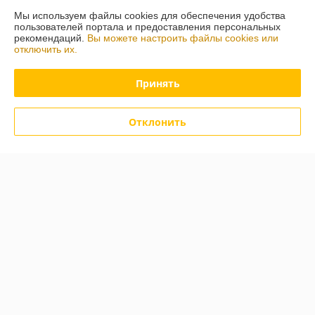
Мы используем файлы cookies для обеспечения удобства
Полная версия сайта
пользователей портала и предоставления персональных
рекомендаций.
Вы можете настроить файлы cookies или
отключить их.
Политика обработки cookies
Принять
Сайт создан на платформе Deal.by
Отклонить
Информация для покупателя
Юридическое лицо:
Стромикс-М, ЧПТУП
г.Минск, ул. Н.Орды, 23,311
Регистрационный номер ЕГР: 191515547
УНП: 191515547
Регистрационный орган: Мингорисполком
Дата регистрации компании: 05.03.2012