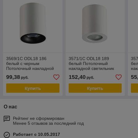
3569/1C ODL18 186
3571/1C ODL18 189
35
белый с черным
белый Потолочный
бе
Потолочный накладной
накладной светильник
нак
светильник GU10 1*50W
IP44 GU10 1*50W 220V
IP
99,38
152,40
55
руб.
руб.
220V TUBORINO
AQUANA
AQ
Купить
Купить
О нас
Рейтинг не сформирован
Менее 5 отзывов за последний год
Работает с 10.05.2017