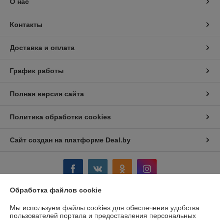
О нас
Контакты
Доставка и оплата
График работы
Полная версия сайта
Политика обработки cookies
Сайт создан на платформе Deal.by
Обработка файлов cookie
Информация для покупателя
Мы используем файлы cookies для обеспечения удобства
пользователей портала и предоставления персональных