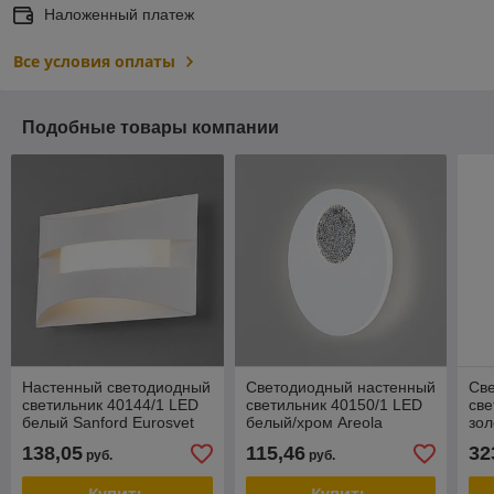
Наложенный платеж
Все условия оплаты
Подобные товары компании
Настенный светодиодный
Светодиодный настенный
Св
светильник 40144/1 LED
светильник 40150/1 LED
све
белый Sanford Eurosvet
белый/хром Areola
зол
Eurosvet
138,05
115,46
32
руб.
руб.
Купить
Купить