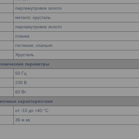
перламутровое золото
металл; хрусталь
перламутровое золото
планка
гостиная; спальня
Хрусталь
ехнические параметры
50 Гц
230 В
60 Вт
ионные характеристики
от -10 до +40 °C
36 м кв.