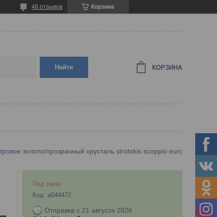
48 отзывов
Корзина
Найти
КОРЗИНА
Потолочная люстра с хрусталем 10101/8 перламутровое золото/прозрачный хрусталь strotskis scoppio eurosvet
Под заказ
Код:
a044472
Отправка с 21 августа 2026