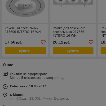
Точечный светильник
Рамка для точечного
Рам
217606 INTERO 16 WH
светильника 217536
све
INTERO 16 WH
IN
17,60
26,12
18
руб.
руб.
Купить
Купить
О нас
Рейтинг не сформирован
Менее 5 отзывов за последний год
Работает с 10.05.2017
г. Минск
ул. Н.Орды, 23, 301, Минск, Беларусь