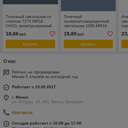
Точечный светильник со
Точечный
Ал
стеклом 7274 MR16
пылевлагозащищенный
све
CH/CL хром/прозрачный
светильник 1080 MR16
(хр
CH хром
18,66
19,80
23
руб.
руб.
Купить
Купить
О нас
Рейтинг не сформирован
Менее 5 отзывов за последний год
Работает с 10.05.2017
г. Минск
ул. Н.Орды, 23, 301, Минск, Беларусь
Контакты
Сегодня работает с 10:00 до 17:00